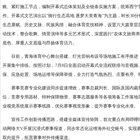
账、紧盯施工节点，编制开幕式总体策划及全链条实施方案，统筹西宁
作。开幕式文艺演出以“骑行生态高地 逐梦大美青海”为主题，时长30分
生态禀赋、历史文脉、民族风情，融合体育竞技精神，设置六大篇章层
动技术，整合歌舞、情景演绎等多元艺术形式，深度践行“农体文旅商养
底色、厚重人文底蕴与昂扬体育活力。
目前，青海体育中心舞台搭建、灯光音响布设等场地施工有序推进，
开展集中排练。按照计划，7月8日全面启动开幕式全流程联排与音视频
保、应急处置、场地运维等保障举措，全力打造气氛热烈、庄重有序、
赛事竞赛专业化建设同步提速增效，赛事总裁判长、国际及国内裁判
位，竞赛专用器材、特种保障物资、赛事志愿服务等各项筹备工作落地
业视觉系统展示赛事线路，优化赛事视觉形象，提升赛事专业化水准。
宣传工作创新传播思路，搭建全媒体宣传矩阵，首次重点布局哔哩哔
动网络大V开展沉浸式赛事报道，同步常态化运维海外社交账号，实现
双向提升，拓宽赛事对外传播渠道。