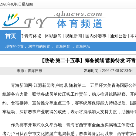
2026年8月6日星期四
首页
?
青海体坛
|
体彩趣闻
|
视频新闻
|
国内外赛事
|
通知公告
|
本
现在的位置： 您当前的位置 ：
青海体育
→
青海体坛
【致敬·第二十五季】筹备就绪 蓄势待发 环
来源：青海日报
发布时间：2026-07-08 07:33:54
青海新闻网·江源新闻客户端讯 随着第二十五届环大美青海国际公路
统筹各方力量，联动各成员单位压实工作责任，稳步推进线路勘察、开
约、食宿接待、宣传推介等重点工作，赛事统筹保障能力持续提质。国
车运动、深耕赛事产业取得的成效，表示将持续加大支持力度，助推环
作为赛事开幕式永久举办地，青海省西宁市全面压实属地主体责任，
者7月7日从西宁市文化旅游广电局获悉，赛事筹备启动以来，西宁市第