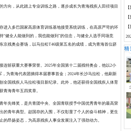
的方向，从此踏上专业训练之路，逐步成长为青海残疾人田径项目
存进入多巴国家高原体育训练基地接受系统训练，在高原严苛的环
持“健全人能做到的，我也能做到”的信念，与健全人选手同场竞
上东京残奥会赛场，以马拉松T46级第五名的成绩，成为青海首位跻
斩获重大赛事荣誉。2025年全国第十二届残特奥会，他以2小
冠军，为青海代表团摘得本届赛事首金；2024年长沙马拉松，他刷新
创全国残疾人马拉松项目新纪录。此外，他还获得全国残疾人体育
斩获青海青年五四奖章。
年先锋奖，是共青团中央、全国青联授予中国优秀青年的最高荣
出的青年典型。赵国存的入围，不仅彰显了个人的奋斗精神，更生
止的昂扬姿态，为高原残疾人事业发展注入了强劲动力。