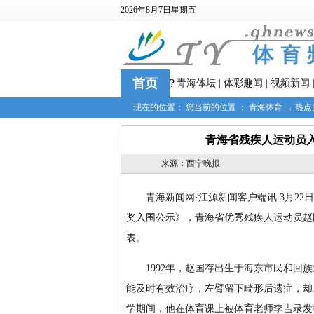
2026年8月7日星期五
首页
?
青海体坛
|
体彩趣闻
|
视频新闻
现在的位置： 您当前的位置 ：
青海体育
→
热点
青海省残疾人运动员
来源：西宁晚报
青海新闻网·江源新闻客户端讯 3月22日
奖入围公示》，青海省优秀残疾人运动员赵
表。
1992年，赵国存出生于海东市民和回族
能及时有效治疗，左臂留下畸形后遗症，却
学期间，他在体育课上被体育老师李吉录发掘