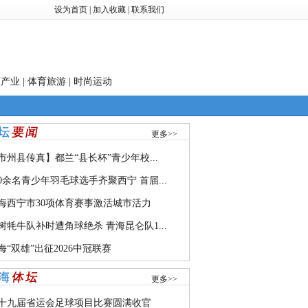
设为首页
|
加入收藏
|
联系我们
育产业
|
体育旅游
|
时尚运动