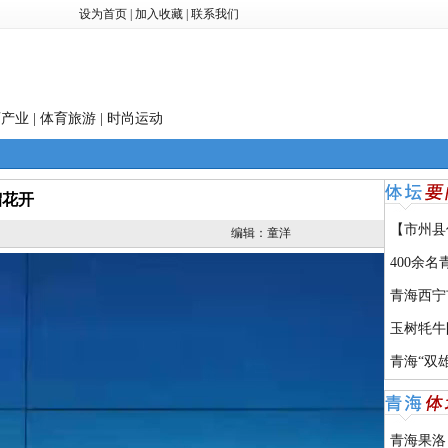
设为首页
|
加入收藏
|
联系我们
育产业
|
体育旅游
|
时尚运动
榴花开
编辑：童洋