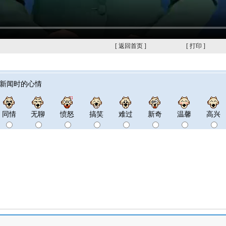
[
返回首页
]
[
打印
]
新闻时的心情
同情
无聊
愤怒
搞笑
难过
新奇
温馨
高兴