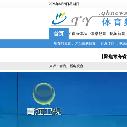
2026年8月9日星期日
首页
?
青海体坛
|
体彩趣闻
|
视频新闻
现在的位置： 您当前的位置 ：
青海体育
→
视频
【聚焦青海省
来源：青海广播电视台