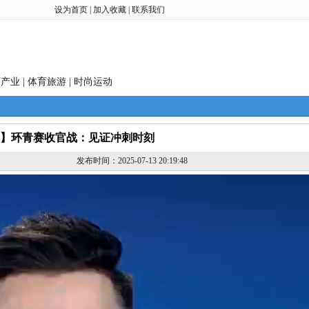
设为首页
|
加入收藏
|
联系我们
育产业
|
体育旅游
|
时尚运动
】环青赛收官战：见证冲刺时刻
发布时间：2025-07-13 20:19:48