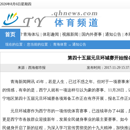
2026年8月6日星期四
首页
?
青海体坛
|
体彩趣闻
|
视频新闻
|
国内外赛事
|
通知公告
|
本
现在的位置： 您当前的位置 ：
青海体育
→
通知公告
第四十五届元旦环城赛开始报
来源：西海都市报
发布时间：2017-11-29 15:37:
青海新闻网讯 45年，若是人生，已过不惑之年。但对于一项赛事来
的情感，有幸的是，西宁人就有一项这样引以为豪的赛事。11月28日，
宁地区第四十五届元旦环城赛各项筹备工作正在有序开展，报名工作正
元旦环城赛作为西宁市的一项传统体育赛事，已连续举办了44届，
更是西宁市各族群众迎接新年，发展全民健身事业的最主要赛事。如今
民健身开启了新的征程，为深入学习宣传贯彻党的十九大精神，加快推