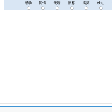
感动
同情
无聊
愤怒
搞笑
难过