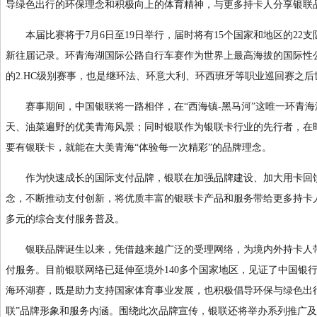
导绿色出行的环保理念和积极向上的体育精神，与更多持卡人分享银联品
本届比赛将于7月6日至19日举行，届时将有15个国家和地区的22
新往届记录。环青海湖国际公路自行车赛作为世界上最高海拔的国际性
的2.HC级别赛事，也是继环法、环意大利、环西班牙等职业巡回赛之
赛事期间，中国银联将一路相伴，在“西海镇-黑马河”这唯一环青海
天、油菜遍野的优美青海风景；同时银联作为银联卡行业的先行者，在
要有银联卡，就能在大美青海“体验每一次精彩”的品牌理念。
作为快速成长的国际支付品牌，银联在加强品牌建设、加大用卡回馈
念，不断推动支付创新，将优质丰富的银联卡产品和服务带给更多持卡
多元的综合支付服务普及。
银联品牌诞生以来，凭借越来越广泛的受理网络，为境内外持卡人带
付服务。目前银联网络已延伸至境外140多个国家地区，见证了中国银
海环湖赛，既是助力支持国家体育事业发展，也积极倡导环保与绿色出
联”品牌形象和服务内涵。围绕此次品牌宣传，银联还将举办系列推广