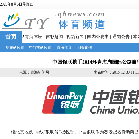
2026年8月6日星期四
首页
?
青海体坛
|
体彩趣闻
|
视频新闻
|
国内外赛事
|
通知公告
|
本
现在的位置： 您当前的位置 ：
青海体育
→
相关链接
中国银联携手2014环青海湖国际公路自
来源：青海新闻网
发布时间：2015-12-30 11:31
继北京地铁1号线“银联号”冠名后，中国银联作为赛段冠名赞助商已